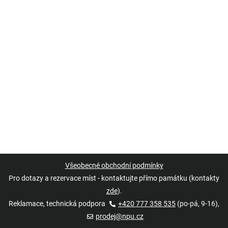
Všeobecné obchodní podmínky
Pro dotazy a rezervace míst - kontaktujte přímo památku (kontakty
zde
).
Reklamace, technická podpora
+420 777 358 535
(po-pá, 9-16),
prodej@npu.cz