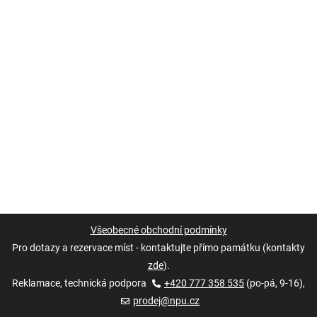
Všeobecné obchodní podmínky
Pro dotazy a rezervace míst - kontaktujte přímo památku (kontakty
zde
).
Reklamace, technická podpora
+420 777 358 535
(po-pá, 9-16),
prodej@npu.cz